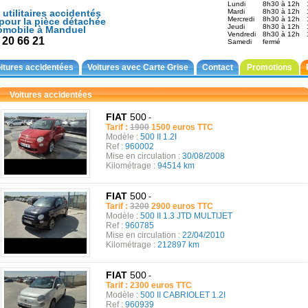
Lundi
8h30 à 12h
 utilitaires accidentés
Mardi
8h30 à 12h
Mercredi
8h30 à 12h
pour la pièce détachée
Jeudi
8h30 à 12h
omobile à Manduel
Vendredi
8h30 à 12h
 20 66 21
Samedi
fermé
itures accidentées
Voitures avec Carte Grise
Contact
Promotions
Voitures accidentées
FIAT
500
-
Tarif :
1900
1500 euros TTC
Modèle :
500 II 1.2I
Ref :
960002
Mise en circulation :
30/08/2008
Kilométrage :
94514 km
FIAT
500
-
Tarif :
3200
2900 euros TTC
Modèle :
500 II 1.3 JTD MULTIJET
Ref :
960785
Mise en circulation :
22/04/2010
Kilométrage :
212897 km
FIAT
500
-
Tarif : 2300 euros TTC
Modèle :
500 II CABRIOLET 1.2I
Ref :
960939