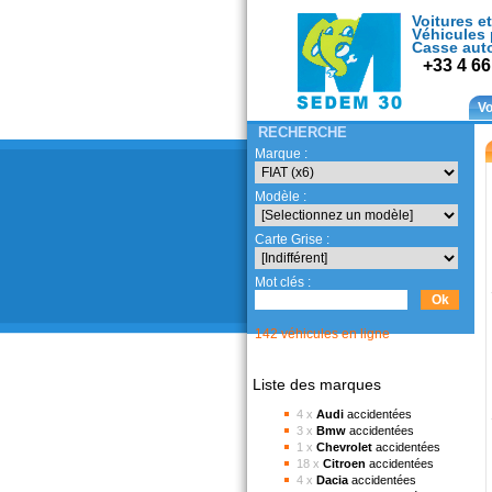
Voitures et
Véhicules 
Casse aut
+33 4 66
Vo
RECHERCHE
Marque :
Modèle :
Carte Grise :
Mot clés :
142 véhicules en ligne
Liste des marques
4 x
Audi
accidentées
3 x
Bmw
accidentées
1 x
Chevrolet
accidentées
18 x
Citroen
accidentées
4 x
Dacia
accidentées