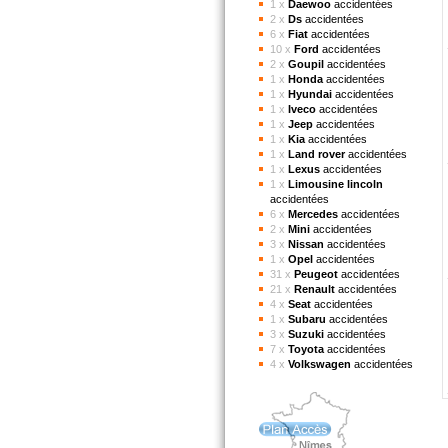
1 x
Daewoo
accidentées
2 x
Ds
accidentées
6 x
Fiat
accidentées
10 x
Ford
accidentées
2 x
Goupil
accidentées
1 x
Honda
accidentées
1 x
Hyundai
accidentées
1 x
Iveco
accidentées
1 x
Jeep
accidentées
1 x
Kia
accidentées
1 x
Land rover
accidentées
1 x
Lexus
accidentées
1 x
Limousine lincoln
accidentées
6 x
Mercedes
accidentées
2 x
Mini
accidentées
3 x
Nissan
accidentées
1 x
Opel
accidentées
31 x
Peugeot
accidentées
21 x
Renault
accidentées
4 x
Seat
accidentées
1 x
Subaru
accidentées
3 x
Suzuki
accidentées
7 x
Toyota
accidentées
4 x
Volkswagen
accidentées