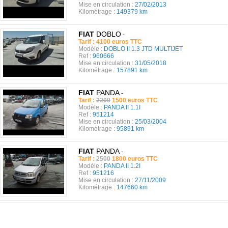
Mise en circulation :
27/02/2013
Kilométrage :
149379 km
FIAT
DOBLO
-
Tarif : 4100 euros TTC
Modèle :
DOBLO II 1.3 JTD MULTIJET
Ref :
960666
Mise en circulation :
31/05/2018
Kilométrage :
157891 km
FIAT
PANDA
-
Tarif :
2200
1500 euros TTC
Modèle :
PANDA II 1.1I
Ref :
951214
Mise en circulation :
25/03/2004
Kilométrage :
95891 km
FIAT
PANDA
-
Tarif :
2500
1800 euros TTC
Modèle :
PANDA II 1.2I
Ref :
951216
Mise en circulation :
27/11/2009
Kilométrage :
147660 km