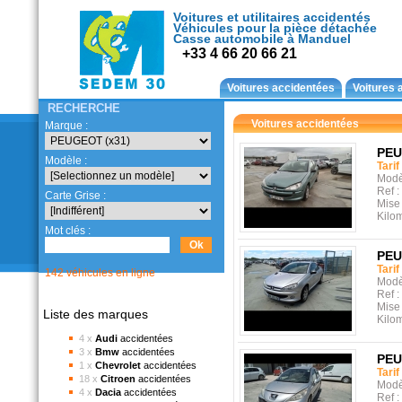
Voitures et utilitaires accidentés
Véhicules pour la pièce détachée
Casse automobile à Manduel
+33 4 66 20 66 21
Voitures accidentées
Voitures 
RECHERCHE
Voitures accidentées
Marque :
PE
Modèle :
Tarif
Modè
Ref :
Carte Grise :
Mise 
Kilo
Mot clés :
PE
Tarif
142 véhicules en ligne
Modè
Ref :
Mise 
Liste des marques
Kilo
4 x
Audi
accidentées
3 x
Bmw
accidentées
PE
1 x
Chevrolet
accidentées
Tarif
18 x
Citroen
accidentées
Modè
4 x
Dacia
accidentées
Ref :