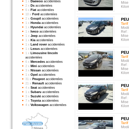
1 x
Daewoo
accidentées
Mise 
2 x
Ds
accidentées
Kilo
6 x
Fiat
accidentées
10 x
Ford
accidentées
2 x
Goupil
accidentées
PE
1 x
Honda
accidentées
Tarif
1 x
Hyundai
accidentées
Modè
1 x
Iveco
accidentées
Ref :
Mise 
1 x
Jeep
accidentées
Kilo
1 x
Kia
accidentées
1 x
Land rover
accidentées
1 x
Lexus
accidentées
PE
1 x
Limousine lincoln
Tarif
accidentées
Modè
6 x
Mercedes
accidentées
Ref :
2 x
Mini
accidentées
Mise 
3 x
Nissan
accidentées
Kilo
1 x
Opel
accidentées
31 x
Peugeot
accidentées
21 x
Renault
accidentées
PE
4 x
Seat
accidentées
Tarif
1 x
Subaru
accidentées
Modè
3 x
Suzuki
accidentées
Ref :
7 x
Toyota
accidentées
Mise 
4 x
Volkswagen
accidentées
Kilo
PE
Tarif
Modè