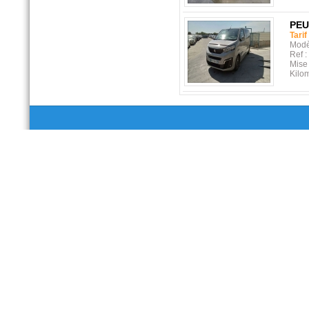
PE
Tari
Modè
Ref :
Mise 
Kilo