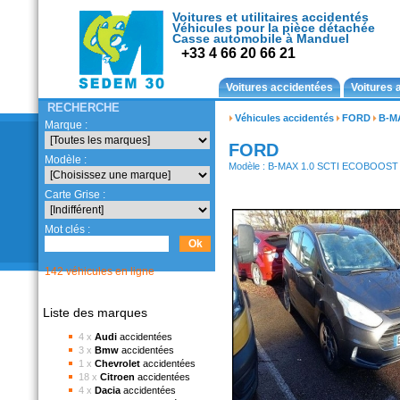
Voitures et utilitaires accidentés
Véhicules pour la pièce détachée
Casse automobile à Manduel
+33 4 66 20 66 21
Voitures accidentées
Voitures 
RECHERCHE
Véhicules accidentés
FORD
B-M
Marque :
FORD
Modèle :
Modèle : B-MAX 1.0 SCTI ECOBOOST
Carte Grise :
Mot clés :
142 véhicules en ligne
Liste des marques
4 x
Audi
accidentées
3 x
Bmw
accidentées
1 x
Chevrolet
accidentées
18 x
Citroen
accidentées
4 x
Dacia
accidentées