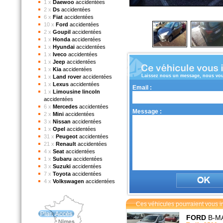
1 x
Daewoo
accidentées
2 x
Ds
accidentées
6 x
Fiat
accidentées
10 x
Ford
accidentées
2 x
Goupil
accidentées
1 x
Honda
accidentées
1 x
Hyundai
accidentées
1 x
Iveco
accidentées
1 x
Jeep
accidentées
1 x
Kia
accidentées
Laissez nous un message, nous vou
1 x
Land rover
accidentées
1 x
Lexus
accidentées
Email :
1 x
Limousine lincoln
accidentées
6 x
Mercedes
accidentées
Message :
2 x
Mini
accidentées
3 x
Nissan
accidentées
1 x
Opel
accidentées
31 x
Peugeot
accidentées
21 x
Renault
accidentées
4 x
Seat
accidentées
1 x
Subaru
accidentées
3 x
Suzuki
accidentées
7 x
Toyota
accidentées
4 x
Volkswagen
accidentées
Ces véhicules pourraient vous in
FORD
B-M