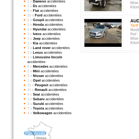
1 x
Daewoo
accidentées
Mise 
2 x
Ds
accidentées
Kilo
6 x
Fiat
accidentées
10 x
Ford
accidentées
2 x
Goupil
accidentées
AUD
1 x
Honda
accidentées
Tarif
1 x
Hyundai
accidentées
Modè
1 x
Iveco
accidentées
Ref :
Mise 
1 x
Jeep
accidentées
Kilo
1 x
Kia
accidentées
1 x
Land rover
accidentées
1 x
Lexus
accidentées
1 x
Limousine lincoln
accidentées
6 x
Mercedes
accidentées
2 x
Mini
accidentées
3 x
Nissan
accidentées
1 x
Opel
accidentées
31 x
Peugeot
accidentées
21 x
Renault
accidentées
4 x
Seat
accidentées
1 x
Subaru
accidentées
3 x
Suzuki
accidentées
7 x
Toyota
accidentées
4 x
Volkswagen
accidentées