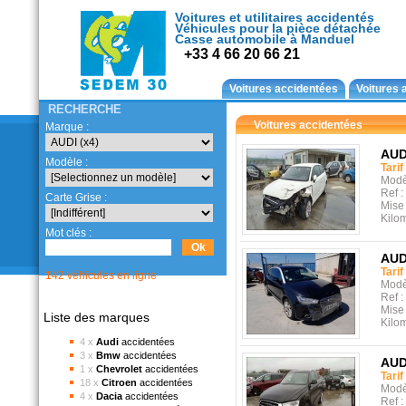
Voitures et utilitaires accidentés
Véhicules pour la pièce détachée
Casse automobile à Manduel
+33 4 66 20 66 21
Voitures accidentées
Voitures 
RECHERCHE
Voitures accidentées
Marque :
AUD
Modèle :
Tarif
Modè
Ref :
Carte Grise :
Mise 
Kilo
Mot clés :
AUD
Tarif
142 véhicules en ligne
Modè
Ref :
Mise 
Liste des marques
Kilo
4 x
Audi
accidentées
3 x
Bmw
accidentées
AUD
1 x
Chevrolet
accidentées
Tarif
18 x
Citroen
accidentées
Modè
4 x
Dacia
accidentées
Ref :